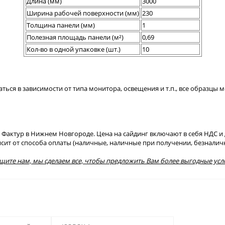
Длина (мм)
3000
Ширина рабочей поверхности (мм)
230
Толщина панели (мм)
1
Полезная площадь панели (м²)
0,69
Кол-во в одной упаковке (шт.)
10
аться в зависимости от типа монитора, освещения и т.п., все образцы
актур в Нижнем Новгороде. Цена на сайдинг включают в себя НДС и де
висит от способа оплаты (наличные, наличные при получении, безналич
бщите нам, мы сделаем все, чтобы предложить Вам более выгодные усл
123