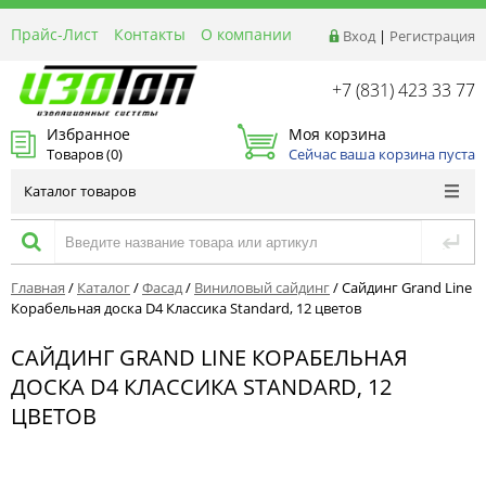
Прайс-Лист
Контакты
О компании
Вход
|
Регистрация
Реквизиты
Доставка
+7 (831) 423 33 77
Акции и Распродажи
Избранное
Моя корзина
Оптовым покупателям
Товаров (
0
)
Сейчас ваша корзина пуста
Расчет материалов
Каталог товаров
Главная
/
Каталог
/
Фасад
/
Виниловый сайдинг
/
Сайдинг Grand Line
Корабельная доска D4 Классика Standard, 12 цветов
САЙДИНГ GRAND LINE КОРАБЕЛЬНАЯ
ДОСКА D4 КЛАССИКА STANDARD, 12
ЦВЕТОВ