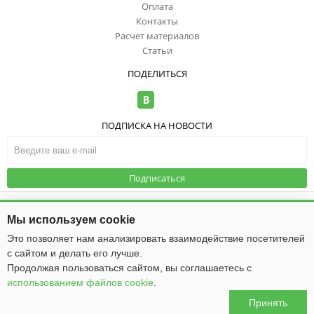
Оплата
Контакты
Расчет материалов
Статьи
ПОДЕЛИТЬСЯ
ПОДПИСКА НА НОВОСТИ
Подписаться
© ООО "ИзоТоп", 2006-2026. Все права
защищены. Информация сайта
Публичная оферта
|
Политика
Мы используем cookie
защищена законом об авторских
конфиденциальности
правах.
Это позволяет нам анализировать взаимодействие посетителей
с сайтом и делать его лучше.
Общество с ограниченной ответственностью «ИзоТоп»
ИНН 5256084834
Продолжая пользоваться сайтом, вы соглашаетесь с
ОГРН 1085256009475
использованием файлов cookie
.
Юридический адрес: 603016, г. Нижний Новгород, ул. Ю. Фучика, д. 50
Принять
0
0
0
0