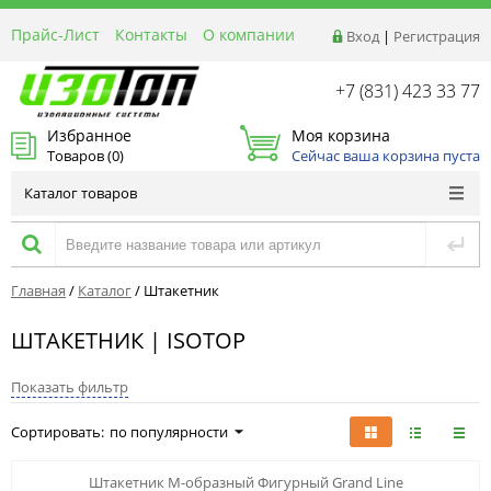
Прайс-Лист
Контакты
О компании
Вход
|
Регистрация
Реквизиты
Доставка
+7 (831) 423 33 77
Акции и Распродажи
Избранное
Моя корзина
Оптовым покупателям
Товаров (
0
)
Сейчас ваша корзина пуста
Расчет материалов
Каталог товаров
Главная
/
Каталог
/
Штакетник
ШТАКЕТНИК | ISOTOP
Показать фильтр
Сортировать:
по популярности
Штакетник М-образный Фигурный Grand Line