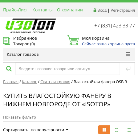
Прайс-Лист
Контакты
О компании
Вход
|
Регистрация
Реквизиты
Доставка
+7 (831) 423 33 77
Акции и Распродажи
Избранное
Моя корзина
Оптовым покупателям
Товаров (
0
)
Сейчас ваша корзина пуста
Расчет материалов
Каталог товаров
Главная
/
Каталог
/
Скатная кровля
/
Влагостойкая фанера OSB-3
КУПИТЬ ВЛАГОСТОЙКУЮ ФАНЕРУ В
НИЖНЕМ НОВГОРОДЕ ОТ «ISOTOP»
Показать фильтр
Сортировать:
по популярности