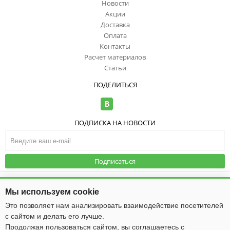
Новости
Акции
Доставка
Оплата
Контакты
Расчет материалов
Статьи
ПОДЕЛИТЬСЯ
ПОДПИСКА НА НОВОСТИ
Подписаться
© ООО "ИзоТоп", 2006-2026. Все права
защищены. Информация сайта
Публичная оферта
|
Политика
Мы используем cookie
защищена законом об авторских
конфиденциальности
правах.
Это позволяет нам анализировать взаимодействие посетителей
с сайтом и делать его лучше.
Общество с ограниченной ответственностью «ИзоТоп»
ИНН 5256084834
Продолжая пользоваться сайтом, вы соглашаетесь с