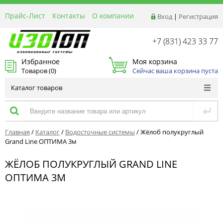
Прайс-Лист
Контакты
О компании
Вход
|
Регистрация
Реквизиты
Доставка
+7 (831) 423 33 77
Акции и Распродажи
Избранное
Моя корзина
Оптовым покупателям
Товаров (
0
)
Сейчас ваша корзина пуста
Расчет материалов
Каталог товаров
Главная
/
Каталог
/
Водосточные системы
/
Жёлоб полукруглый
Grand Line ОПТИМА 3м
ЖЁЛОБ ПОЛУКРУГЛЫЙ GRAND LINE
ОПТИМА 3М