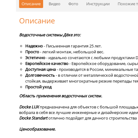
Описание
Видео
Фото
Инструкции
Похожие 
Описание
Водосточные системы Дёке это:
Надежно
- Письменная гарантия 25 лет.
Просто
- легкий монтаж, небольшой вес.
Эстетично
- идеально сочетаются с любыми продуктами 
Европейское качество
- Европейское оборудование, сырьё
Доступная цена
- производится в России, минимальные 
Долговечность
- в отличии от металлической водосточно
стойкая, выдерживает многократные резкие перепады те
Простой уход
Область применения водосточных систем.
Dоcke LUX
предназначена для объектов с большой площадью
вобрала в себя все лучшие инженерные и дизайнерские идеи
Docke Standart
отлично подойдет для дачного строительств
Ценообразование.