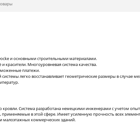
товары
Docke и основными строительными материалами.
 и красители. Многоуровневая система качества.
таможенные платежи.
й системы легко восстанавливает геометрические размеры в случае м
мператур.
 кровли. Система разработана немецкими инженерами с учетом опыт
, применяемые в этой сфере. Имеет усиленную прочность всех элемен
а и малоэтажных коммерческих зданий.