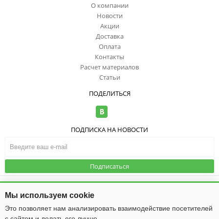
О компании
Новости
Акции
Доставка
Оплата
Контакты
Расчет материалов
Статьи
ПОДЕЛИТЬСЯ
ПОДПИСКА НА НОВОСТИ
Подписаться
© ООО "ИзоТоп", 2006-2026. Все права
защищены. Информация сайта
Публичная оферта
|
Политика
Мы используем cookie
защищена законом об авторских
конфиденциальности
правах.
Это позволяет нам анализировать взаимодействие посетителей
с сайтом и делать его лучше.
Общество с ограниченной ответственностью «ИзоТоп»