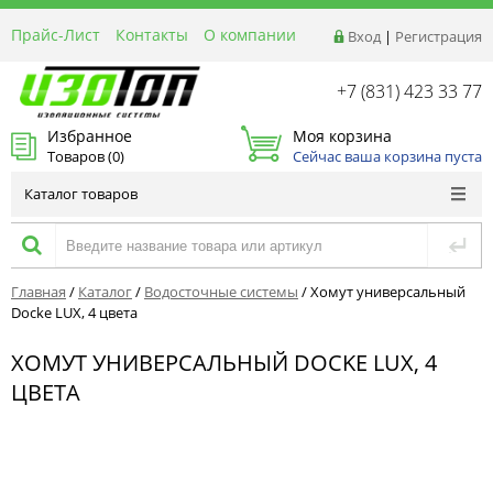
Прайс-Лист
Контакты
О компании
Вход
|
Регистрация
Реквизиты
Доставка
+7 (831) 423 33 77
Акции и Распродажи
Избранное
Моя корзина
Оптовым покупателям
Товаров (
0
)
Сейчас ваша корзина пуста
Расчет материалов
Каталог товаров
Главная
/
Каталог
/
Водосточные системы
/
Хомут универсальный
Docke LUX, 4 цвета
ХОМУТ УНИВЕРСАЛЬНЫЙ DOCKE LUX, 4
ЦВЕТА