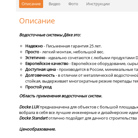
Описание
Видео
Фото
Инструкции
Описание
Водосточные системы Дёке это:
Надежно
- Письменная гарантия 25 лет.
Просто
- легкий монтаж, небольшой вес.
Эстетично
- идеально сочетаются с любыми продуктами 
Европейское качество
- Европейское оборудование, сырьё
Доступная цена
- производится в России, минимальные 
Долговечность
- в отличии от металлической водосточно
стойкая, выдерживает многократные резкие перепады те
Простой уход
Область применения водосточных систем.
Dоcke LUX
предназначена для объектов с большой площадью
вобрала в себя все лучшие инженерные и дизайнерские идеи
Docke Standart
отлично подойдет для дачного строительств
Ценообразование.