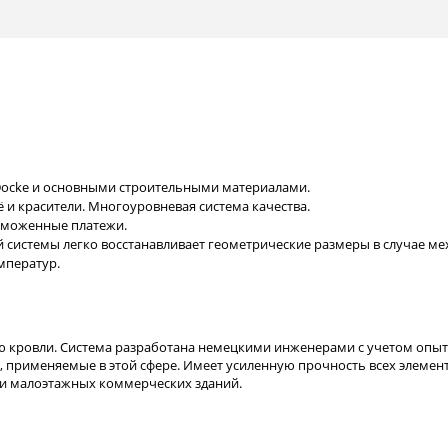
Docke и основными строительными материалами.
 и красители. Многоуровневая система качества.
таможенные платежи.
й системы легко восстанавливает геометрические размеры в случае м
мператур.
 кровли. Система разработана немецкими инженерами с учетом опыт
, применяемые в этой сфере. Имеет усиленную прочность всех элемен
а и малоэтажных коммерческих зданий.