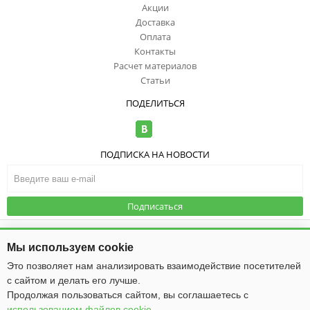
Акции
Доставка
Оплата
Контакты
Расчет материалов
Статьи
ПОДЕЛИТЬСЯ
ПОДПИСКА НА НОВОСТИ
Подписаться
© ООО "ИзоТоп", 2006-2026. Все права
защищены. Информация сайта
Публичная оферта
|
Политика
Мы используем cookie
защищена законом об авторских
конфиденциальности
правах.
Это позволяет нам анализировать взаимодействие посетителей
с сайтом и делать его лучше.
Общество с ограниченной ответственностью «ИзоТоп»
ИНН 5256084834
Продолжая пользоваться сайтом, вы соглашаетесь с
ОГРН 1085256009475
использованием файлов cookie
.