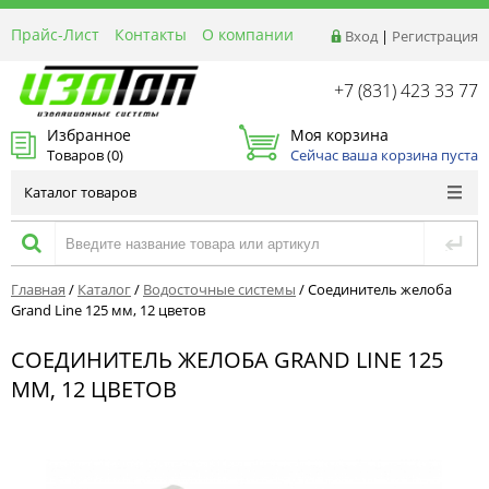
Прайс-Лист
Контакты
О компании
Вход
|
Регистрация
Реквизиты
Доставка
+7 (831) 423 33 77
Акции и Распродажи
Избранное
Моя корзина
Оптовым покупателям
Товаров (
0
)
Сейчас ваша корзина пуста
Расчет материалов
Каталог товаров
Главная
/
Каталог
/
Водосточные системы
/
Соединитель желоба
Grand Line 125 мм, 12 цветов
СОЕДИНИТЕЛЬ ЖЕЛОБА GRAND LINE 125
ММ, 12 ЦВЕТОВ