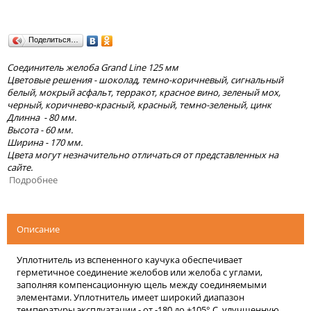
Поделиться…
Соединитель желоба Grand Line 125 мм
Цветовые решения - шоколад, темно-коричневый, сигнальный
белый, мокрый асфальт, терракот, красное вино, зеленый мох,
черный, коричнево-красный, красный, темно-зеленый, цинк
Длинна - 80 мм.
Высота - 60 мм.
Ширина - 170 мм.
Цвета могут незначительно отличаться от представленных на
сайте.
Подробнее
Описание
Уплотнитель из вспененного каучука обеспечивает
герметичное соединение желобов или желоба с углами,
заполняя компенсационную щель между соединяемыми
элементами. Уплотнитель имеет широкий диапазон
температуры эксплуатации - от -180 до +105° С, улучшенную