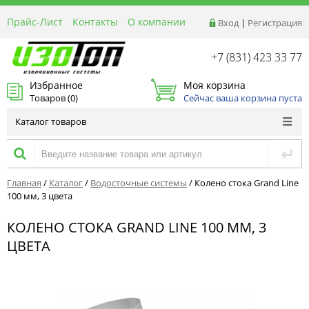
Прайс-Лист
Контакты
О компании
Вход
|
Регистрация
Реквизиты
Доставка
+7 (831) 423 33 77
Акции и Распродажи
Избранное
Моя корзина
Оптовым покупателям
Товаров (
0
)
Сейчас ваша корзина пуста
Расчет материалов
Каталог товаров
Главная
/
Каталог
/
Водосточные системы
/
Колено стока Grand Line
100 мм, 3 цвета
КОЛЕНО СТОКА GRAND LINE 100 ММ, 3
ЦВЕТА