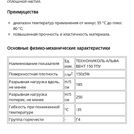
сплошной настил.
Преимущества
диапазон температур применения от минус 35 °С до плюс
80 °С;
повышенная прочность и эластичность материала.
Основные физико-механические характеристики
Ед.
ТЕХНОНИКОЛЬ АЛЬФА
Наименование показателя
изм.
ВЕНТ 150 ТПУ
2
Поверхностная плотность
150±5%
г/м
Разрывная нагрузка вдоль,
Н/5
185
не менее
см
Разрывная нагрузка
Н/5
250
поперек, не менее
см
Гибкость при пониженной
ºC
-35
температуре
Группа горючести
-
Г4