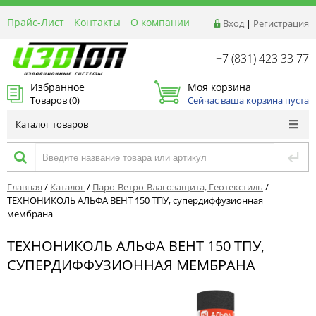
Прайс-Лист
Контакты
О компании
Вход
|
Регистрация
Реквизиты
Доставка
+7 (831) 423 33 77
Акции и Распродажи
Избранное
Моя корзина
Оптовым покупателям
Товаров (
0
)
Сейчас ваша корзина пуста
Расчет материалов
Каталог товаров
Главная
/
Каталог
/
Паро-Ветро-Влагозащита, Геотекстиль
/
ТЕХНОНИКОЛЬ АЛЬФА ВЕНТ 150 ТПУ, супердиффузионная
мембрана
ТЕХНОНИКОЛЬ АЛЬФА ВЕНТ 150 ТПУ,
СУПЕРДИФФУЗИОННАЯ МЕМБРАНА