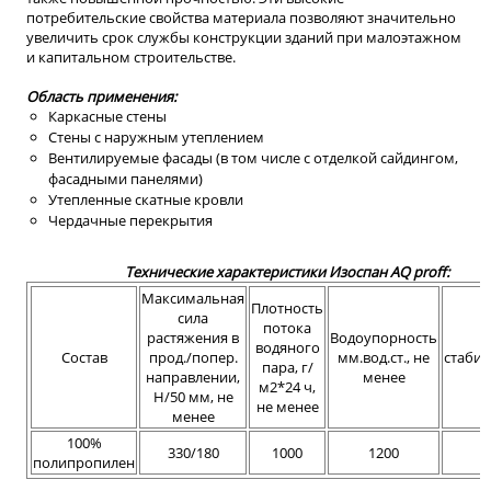
потребительские свойства материала позволяют значительно
увеличить срок службы конструкции зданий при малоэтажном
и капитальном строительстве.
Область применения:
Каркасные стены
Стены с наружным утеплением
Вентилируемые фасады (в том числе с отделкой сайдингом,
фасадными панелями)
Утепленные скатные кровли
Чердачные перекрытия
Технические характеристики Изоспан АQ proff:
Максимальная
Плотность
сила
потока
растяжения в
Водоупорность
У
водяного
Состав
прод./попер.
мм.вод.ст., не
стабил
пара, г/
направлении,
менее
м
м2*24 ч,
Н/50 мм, не
не менее
менее
100%
330/180
1000
1200
полипропилен