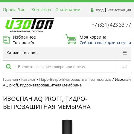
Прайс-Лист
Контакты
О компании
Вход
|
Регистрация
Реквизиты
Доставка
+7 (831) 423 33 77
Акции и Распродажи
Избранное
Моя корзина
Оптовым покупателям
Товаров (
0
)
Сейчас ваша корзина пуста
Расчет материалов
Каталог товаров
Главная
/
Каталог
/
Паро-Ветро-Влагозащита, Геотекстиль
/
Изоспан
АQ proff, гидро-ветрозащитная мембрана
ИЗОСПАН АQ PROFF, ГИДРО-
ВЕТРОЗАЩИТНАЯ МЕМБРАНА