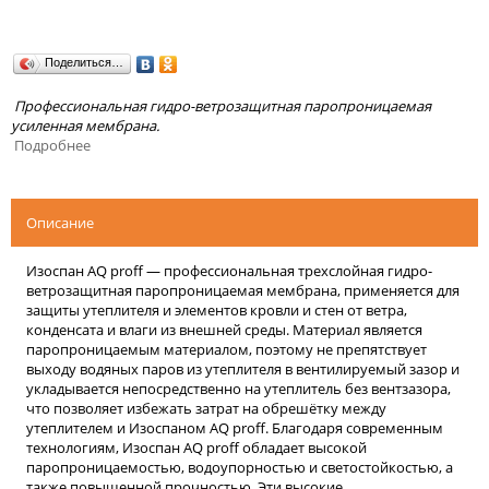
Поделиться…
Профессиональная гидро-ветрозащитная паропроницаемая
усиленная мембрана.
Подробнее
Описание
Изоспан AQ proff — профессиональная трехслойная гидро-
ветрозащитная паропроницаемая мембрана, применяется для
защиты утеплителя и элементов кровли и стен от ветра,
конденсата и влаги из внешней среды. Материал является
паропроницаемым материалом, поэтому не препятствует
выходу водяных паров из утеплителя в вентилируемый зазор и
укладывается непосредственно на утеплитель без вентзазора,
что позволяет избежать затрат на обрешётку между
утеплителем и Изоспаном AQ proff. Благодаря современным
технологиям, Изоспан AQ proff обладает высокой
паропроницаемостью, водоупорностью и светостойкостью, а
также повышенной прочностью. Эти высокие