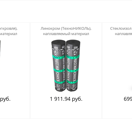
123
123
гкровля),
Линокром (ТехноНИКОЛЬ),
Стеклоизол
материал
наплавляемый материал
наплавл
 руб.
1 911.94 руб.
699