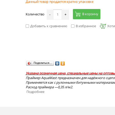
Данный товар продается кратно упаковке
В корзину
Количество
-
+
Добавить к сравнению
В избранное
Хоти
Поделиться…
Указана розничная цена, специальные цены на оптовые 
Праймер AquaMast предназначен для надёжного сцепл
Применяется как с рулонными битумными материалами
Расход праймера —0,35 л/м2.
Подробнее