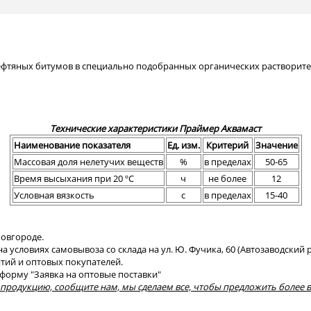
ефтяных битумов в специально подобранных органических растворит
Технические характеристики Праймер Аквамаст
Наименование показателя
Ед. изм.
Критерий
Значение
Массовая доля нелетучих веществ
%
в пределах
50-65
Время высыхания при 20 ºС
ч
не более
12
Условная вязкость
с
в пределах
15-40
овгороде.
а условиях самовывоза со склада на ул. Ю. Фучика, 60 (Автозаводский 
тий и оптовых покупателей.
форму "Заявка на оптовые поставки"
 продукцию, сообщите нам, мы сделаем все, чтобы предложить более 