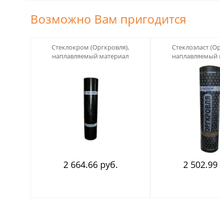
Возможно Вам пригодится
123
123
Стеклокром (Оргкровля),
Стеклоэласт (Ор
наплавляемый материал
наплавляемый 
2 664.66 руб.
2 502.99