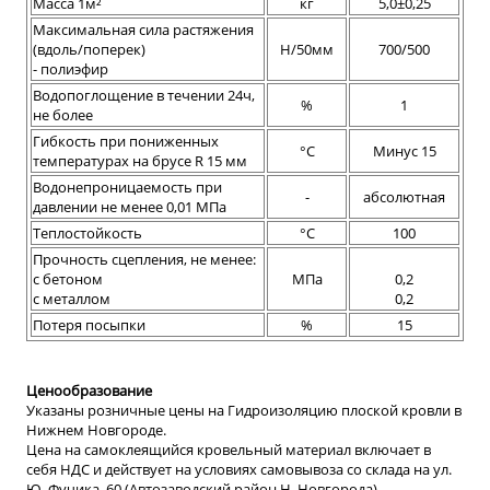
Масса 1м²
кг
5,0±0,25
Максимальная сила растяжения
(вдоль/поперек)
Н/50мм
700/500
- полиэфир
Водопоглощение в течении 24ч,
%
1
не более
Гибкость при пониженных
°С
Минус 15
температурах на брусе R 15 мм
Водонепроницаемость при
-
абсолютная
давлении не менее 0,01 МПа
Теплостойкость
°С
100
Прочность сцепления, не менее:
с бетоном
МПа
0,2
с металлом
0,2
Потеря посыпки
%
15
Ценообразование
Указаны розничные цены на Гидроизоляцию плоской кровли в
Нижнем Новгороде.
Цена на самоклеящийся кровельный материал включает в
себя НДС и действует на условиях самовывоза со склада на ул.
Ю. Фучика, 60 (Автозаводский район Н. Новгорода).