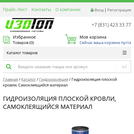
Прайс-Лист
Контакты
О компании
Вход
|
Регистрация
Реквизиты
Доставка
+7 (831) 423 33 77
Акции и Распродажи
Избранное
Моя корзина
Оптовым покупателям
Товаров (
0
)
Сейчас ваша корзина пуста
Расчет материалов
Каталог товаров
Главная
/
Каталог
/
Гидроизоляция
/
Гидроизоляция плоской
кровли, Самоклеящийся материал
ГИДРОИЗОЛЯЦИЯ ПЛОСКОЙ КРОВЛИ,
САМОКЛЕЯЩИЙСЯ МАТЕРИАЛ