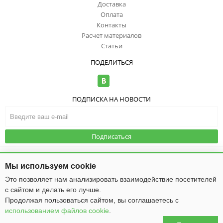
Доставка
Оплата
Контакты
Расчет материалов
Статьи
ПОДЕЛИТЬСЯ
ПОДПИСКА НА НОВОСТИ
Подписаться
© ООО "ИзоТоп", 2006-2026. Все права
защищены. Информация сайта
Публичная оферта
|
Политика
Мы используем cookie
защищена законом об авторских
конфиденциальности
правах.
Это позволяет нам анализировать взаимодействие посетителей
с сайтом и делать его лучше.
Общество с ограниченной ответственностью «ИзоТоп»
ИНН 5256084834
Продолжая пользоваться сайтом, вы соглашаетесь с
ОГРН 1085256009475
использованием файлов cookie
.
Юридический адрес: 603016, г. Нижний Новгород, ул. Ю. Фучика, д. 50