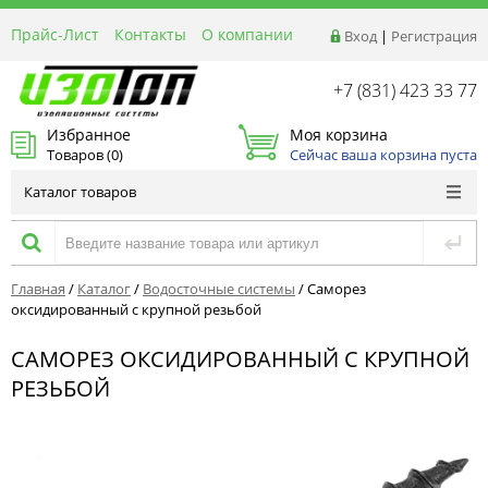
Прайс-Лист
Контакты
О компании
Вход
|
Регистрация
Реквизиты
Доставка
+7 (831) 423 33 77
Акции и Распродажи
Избранное
Моя корзина
Оптовым покупателям
Товаров (
0
)
Сейчас ваша корзина пуста
Расчет материалов
Каталог товаров
Главная
/
Каталог
/
Водосточные системы
/
Саморез
оксидированный с крупной резьбой
САМОРЕЗ ОКСИДИРОВАННЫЙ С КРУПНОЙ
РЕЗЬБОЙ