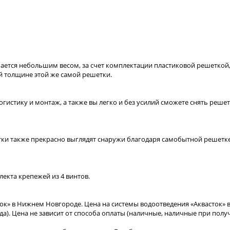
ается небольшим весом, за счет комплектации пластиковой решеткой, 
й толщине этой же самой решетки.
истику и монтаж, а также вы легко и без усилий сможете снять решет
тки также прекрасно выглядят снаружи благодаря самобытной решетке
екта крепежей из 4 винтов.
к» в Нижнем Новгороде. Цена на системы водоотведения «Аквасток» в
ода). Цена не зависит от способа оплаты (наличные, наличные при полу