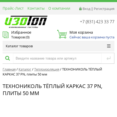
Прайс-Лист
Контакты
О компании
Вход
|
Регистрация
Реквизиты
Доставка
+7 (831) 423 33 77
Акции и Распродажи
Избранное
Моя корзина
Оптовым покупателям
Товаров (
0
)
Сейчас ваша корзина пуста
Расчет материалов
Каталог товаров
Главная
/
Каталог
/
Теплоизоляция
/
ТЕХНОНИКОЛЬ ТЁПЛЫЙ
КАРКАС 37 PN, плиты 50 мм
ТЕХНОНИКОЛЬ ТЁПЛЫЙ КАРКАС 37 PN,
ПЛИТЫ 50 ММ