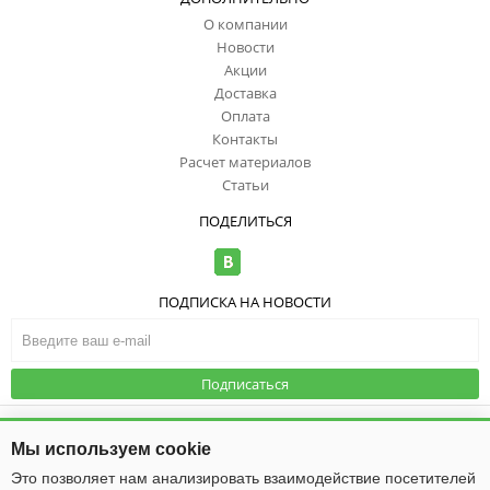
О компании
Новости
Акции
Доставка
Оплата
Контакты
Расчет материалов
Статьи
ПОДЕЛИТЬСЯ
ПОДПИСКА НА НОВОСТИ
Подписаться
© ООО "ИзоТоп", 2006-2026. Все права
защищены. Информация сайта
Публичная оферта
|
Политика
Мы используем cookie
защищена законом об авторских
конфиденциальности
правах.
Это позволяет нам анализировать взаимодействие посетителей