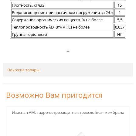
Плотность, кг/м3
15
Водопоглощение при частичном погружении за 24 ч
1
Содержание органических веществ, % не более
5,5
Теплопроводность λD, Вт/(м.°C) не более
0,037
Группа горючести
НГ
Похожие товары
Возможно Вам пригодится
123
Изоспан АМ, гидро-ветрозащитная трехслойная мембрана