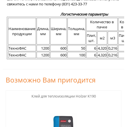
свяжитесь с нами по телефону (831) 423-33-77
Логистические параметры
Количество в
Кол
пачке
в п
Наименование
Длина,
Ширина,
Толщина,
продукции
мм
мм
мм
Плит,
Паче
м2
м3
шт.
шт
ТехноФАС
1200
600
50
6
4,320
0,216
ТехноФАС
1200
600
100
6
4,320
0,216
Возможно Вам пригодится
123
Клей для теплоизоляции Holzer K190