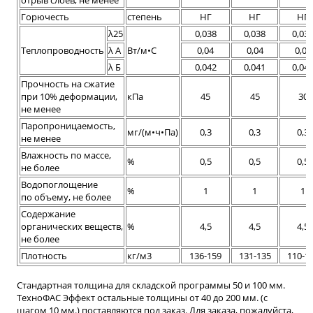
Горючесть
степень
НГ
НГ
НГ
λ25
0,038
0,038
0,03
Теплопроводность
λ А
Вт/м•С
0,04
0,04
0,04
λ Б
0,042
0,041
0,04
Прочность на сжатие
при 10% деформации,
кПа
45
45
30
не менее
Паропроницаемость,
мг/(м•ч•Па)
0,3
0,3
0,3
не менее
Влажность по массе,
%
0,5
0,5
0,5
не более
Водопоглощение
%
1
1
1
по объему, не более
Содержание
органических веществ,
%
4,5
4,5
4,5
не более
Плотность
кг/м3
136-159
131-135
110-1
Стандартная толщина для складской программы 50 и 100 мм.
ТехноФАС Эффект остальные толщины от 40 до 200 мм. (с
шагом 10 мм.) поставляются под заказ. Для заказа, пожалуйста,