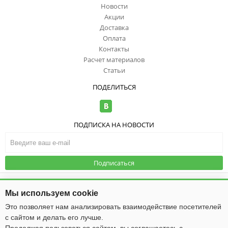
Новости
Акции
Доставка
Оплата
Контакты
Расчет материалов
Статьи
ПОДЕЛИТЬСЯ
ПОДПИСКА НА НОВОСТИ
Подписаться
© ООО "ИзоТоп", 2006-2026. Все права
защищены. Информация сайта
Публичная оферта
|
Политика
Мы используем cookie
защищена законом об авторских
конфиденциальности
правах.
Это позволяет нам анализировать взаимодействие посетителей
с сайтом и делать его лучше.
Общество с ограниченной ответственностью «ИзоТоп»
ИНН 5256084834