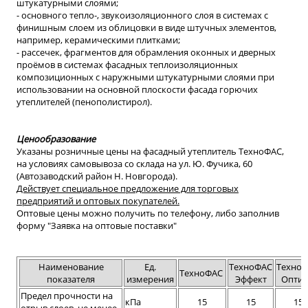
штукатурными слоями;
- основного тепло-, звукоизоляционного слоя в системах с
финишным слоем из облицовки в виде штучных элементов,
например, керамическими плитками;
- рассечек, фрагментов для обрамления оконных и дверных
проёмов в системах фасадных теплоизоляционных
композиционных с наружными штукатурными слоями при
использовании на основной плоскости фасада горючих
утеплителей (пенополистирол).
Ценообразование
Указаны розничные цены на фасадный утеплитель ТехноФАС,
на условиях самовывоза со склада на ул. Ю. Фучика, 60
(Автозаводский район Н. Новгорода).
Действует специальное предложение для торговых
предприятий и оптовых покупателей.
Оптовые цены можно получить по телефону, либо заполнив
форму "Заявка на оптовые поставки"
Наименование
Ед.
ТехноФАС
Техно
ТехноФАС
показателя
измерения
Эффект
Опти
Предел прочности на
кПа
15
15
15
отрыв слоев, не менее