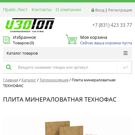
Прайс-Лист
Контакты
О компании
Вход
|
Регистрация
Реквизиты
Доставка
+7 (831) 423 33 77
Акции и Распродажи
Избранное
Моя корзина
Оптовым покупателям
Товаров (
0
)
Сейчас ваша корзина пуста
Расчет материалов
Каталог товаров
Главная
/
Каталог
/
Теплоизоляция
/
Плита минераловатная
ТЕХНОФАС
ПЛИТА МИНЕРАЛОВАТНАЯ ТЕХНОФАС