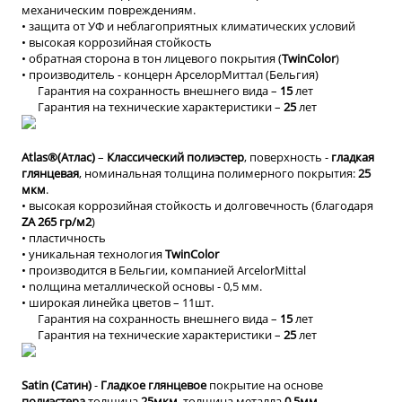
механическим повреждениям.
• защита от УФ и неблагоприятных климатических условий
• высокая коррозийная стойкость
• обратная сторона в тон лицевого покрытия (
TwinColor
)
• производитель - концерн АрселорМиттал (Бельгия)
Гарантия на сохранность внешнего вида –
15
лет
Гарантия на технические характеристики –
25
лет
Atlas®(Атлас)
–
Классический полиэстер
, поверхность -
гладкая
глянцевая
, номинальная толщина полимерного покрытия:
25
мкм
.
• высокая коррозийная стойкость и долговечность (благодаря
ZA 265 гр/м2
)
• пластичность
• уникальная технология
TwinColor
• производится в Бельгии, компанией ArcelorMittal
• nолщина металлической основы - 0,5 мм.
• широкая линейка цветов – 11шт.
Гарантия на сохранность внешнего вида –
15
лет
Гарантия на технические характеристики –
25
лет
Satin (Сатин)
-
Гладкое глянцевое
покрытие на основе
полиэстера
толщина
25мкм
, толщина металла
0,5мм
,