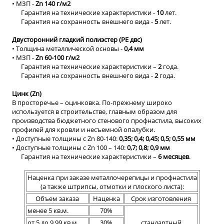
• МЗП -
Zn 140 г/м2
Гарантия на технические характеристики -
10
лет.
Гарантия на сохранность внешнего вида -
5
лет.
Двусторонний гладкий полиэстер (PE двс)
• Толщина металлической основы -
0,4 мм
• МЗП -
Zn 60-100 г/м2
Гарантия на технические характеристики –
2
года.
Гарантия на сохранность внешнего вида -
2
года.
Цинк (Zn)
В просторечье – оцинковка. По-прежнему широко
используется в строительстве, главным образом для
производства бюджетного стенового профнастила, высоких
профилей для кровли и несъемной опалубки.
• Доступные толщины с Zn 80-140:
0,35; 0,4; 0,45; 0,5; 0,55
мм
• Доступные толщины с Zn 100 – 140:
0,7; 0,8; 0,9 мм
Гарантия на технические характеристики –
6 месяцев
.
Наценка при заказе металлочерепицы и профнастила
(а также штрипсы, отмотки и плоского листа):
Объем заказа
Наценка
Срок изготовления
менее 5 кв.м.
70%
от 5 до 9,99 кв.м.
30%
стандартный