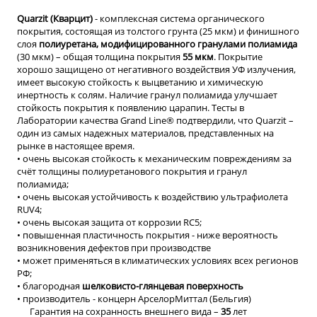
Quarzit (Кварцит)
- комплексная система органического
покрытия, состоящая из толстого грунта (25 мкм) и финишного
слоя
полиуретана, модифицированного гранулами полиамида
(30 мкм) – общая толщина покрытия
55 мкм
. Покрытие
хорошо защищено от негативного воздействия УФ излучения,
имеет высокую стойкость к выцветанию и химическую
инертность к солям. Наличие гранул полиамида улучшает
стойкость покрытия к появлению царапин. Тесты в
Лаборатории качества Grand Line® подтвердили, что Quarzit –
один из самых надежных материалов, представленных на
рынке в настоящее время.
• очень высокая стойкость к механическим повреждениям за
счёт толщины полиуретанового покрытия и гранул
полиамида;
• очень высокая устойчивость к воздействию ультрафиолета
RUV4;
• очень высокая защита от коррозии RC5;
• повышенная пластичность покрытия - ниже вероятность
возникновения дефектов при производстве
• может применяться в климатических условиях всех регионов
РФ;
• благородная
шелковисто-глянцевая поверхность
•
производитель - концерн АрселорМиттал (Бельгия)
Гарантия на сохранность внешнего вида –
35
лет