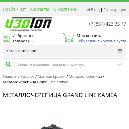
Прайс-Лист
Контакты
О компании
Вход
|
Регистрация
Реквизиты
Доставка
+7 (831) 423 33 77
Акции и Распродажи
Избранное
Моя корзина
Оптовым покупателям
Товаров (
0
)
Сейчас ваша корзина пуста
Расчет материалов
Каталог товаров
Главная
/
Каталог
/
Скатная кровля
/
Металлочерепица
/
Металлочерепица Grand Line Kamea
МЕТАЛЛОЧЕРЕПИЦА GRAND LINE KAMEA