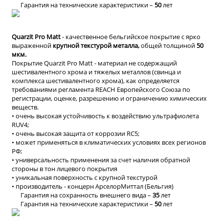
Гарантия на технические характеристики –
50
лет
Quarzit
Pro Matt
-
к
ачественное бельгийское покрытие с ярко
выраженной
крупной текстурой металла,
общ
ей
толщин
ой
50
мкм.
Покрытие Quarzit Pro Matt - материал не содержащий
шестивалентного хрома и тяжелых металлов (свинца и
комплекса шестивалентного хрома), как определяется
требованиями регламента REACH Европейского Союза по
регистрации, оценке, разрешению и ограничению химических
веществ.
• очень высокая устойчивость к воздействию ультрафиолета
RUV4;
• очень высокая защита от коррозии RC5;
• может применяться в климатических условиях всех регионов
РФ;
• универсальность применения за счет наличия обратной
стороны в тон лицевого покрытия
• уникальная
поверхность с крупной текстурой
•
производитель - концерн АрселорМиттал (Бельгия)
Гарантия на сохранность внешнего вида –
35
лет
Гарантия на технические характеристики –
50
лет