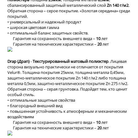
сбалансированный защитный металлический слой
Zn 140
г/м2
.
Обратная сторона – серое покрытие. «Золотая середина» среди
покрытий.
• универсальный и надежный продукт
• широкая цветовая гамма
• оптимальный баланс защитных свойств.
Гарантия на сохранность внешнего вида –
10
лет
Гарантия на технические характеристики –
20
лет
Drap (Драп)
-
Текстурированный матовый полиэстер
. Лицевая
сторона визуально практически не отличается от покрытия
Velur®. Толщина покрытия 25мкм, толщина металла 0,45мм,
защитно-металлическое покрытие Zn 140 г/м2 либо толщина
металла 0,5мм, защитно-металлическое покрытие Zn 275 г/м2.
Обратная сторона – серая грунтовка. Подойдет тем, кто ценит
особый стиль.
• оптимальные защитные свойства
• благородный внешний вид
• повышенная устойчивость к атмосферным и механическим
воздействиям
Гарантия на сохранность внешнего вида –
10
лет
Гарантия на технические характеристики –
20
лет