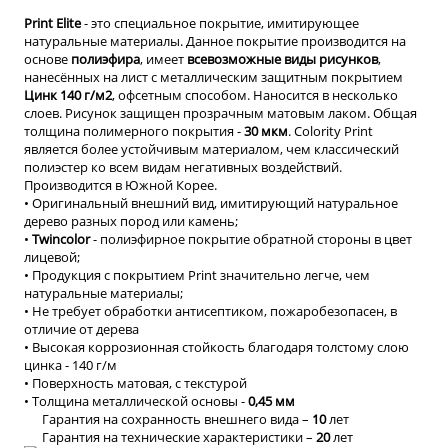
Print Elite
- это специальное покрытие, имитирующее
натуральные материалы. Данное покрытие производится на
основе
полиэфира
, имеет
всевозможные виды рисунков
,
нанесённых на лист с металлическим защитным покрытием
Цинк 140 г/м2
, офсетным способом. Наносится в несколько
слоев. Рисунок защищен прозрачным матовым лаком. Общая
толщина полимерного покрытия -
30 мкм
. Colority Print
является более устойчивым материалом, чем классический
полиэстер ко всем видам негативных воздействий.
Производится в Южной Корее.
• Оригинальный внешний вид, имитирующий натуральное
дерево разных пород или камень;
•
Twincolor
- полиэфирное покрытие обратной стороны в цвет
лицевой;
• Продукция с покрытием Print значительно легче, чем
натуральные материалы;
• Не требует обработки антисептиком, пожаробезопасен, в
отличие от дерева
• Высокая коррозионная стойкость благодаря толстому слою
цинка - 140 г/м
• Поверхность матовая, с текстурой
• Толщина металлической основы -
0,45 мм
Гарантия на сохранность внешнего вида –
10
лет
Гарантия на технические характеристики –
20
лет