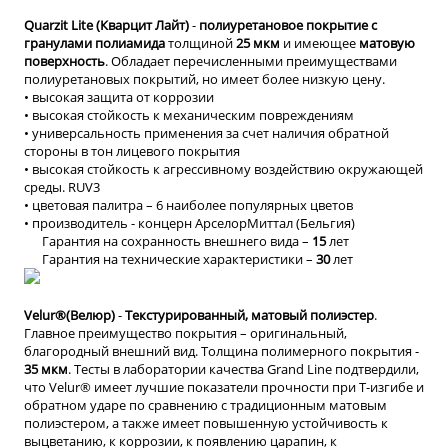
Quarzit Lite (Кварцит Лайт)
-
полиуретановое покрытие с
гранулами полиамида
толщиной
25 мкм
и имеющее
матовую
поверхность
. Обладает перечисленными преимуществами
полиуретановых покрытий, но имеет более низкую цену.
• высокая защита от коррозии
• высокая стойкость к механическим повреждениям
• универсальность применения за счет наличия обратной
стороны в тон лицевого покрытия
• высокая стойкость к агрессивному воздействию окружающей
среды. RUV3
• цветовая палитра – 6 наиболее популярных цветов
• производитель - концерн АрселорМиттал (Бельгия)
Гарантия на сохранность внешнего вида –
15
лет
Гарантия на технические характеристики –
30
лет
Velur®(Велюр)
-
Текстурированный, матовый полиэстер
.
Главное преимущество покрытия – оригинальный,
благородный внешний вид. Толщина полимерного покрытия -
35 мкм
. Тесты в лаборатории качества Grand Line подтвердили,
что Velur® имеет лучшие показатели прочности при Т-изгибе и
обратном ударе по сравнению с традиционным матовым
полиэстером, а также имеет повышенную устойчивость к
выцветанию, к коррозии, к появлению царапин, к