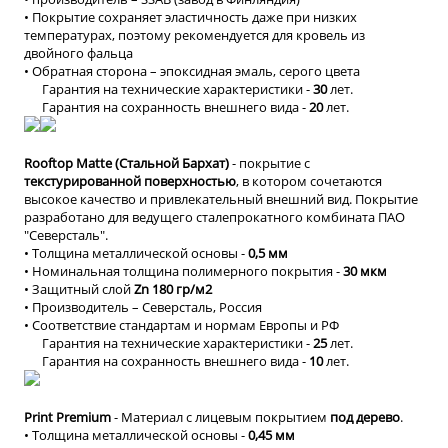
• Покрытие сохраняет эластичность даже при низких
температурах, поэтому рекомендуется для кровель из
двойного фальца
• Обратная сторона – эпоксидная эмаль, серого цвета
Гарантия на технические характеристики -
30
лет.
Гарантия на сохранность внешнего вида -
20
лет.
Rooftop Matte (Стальной Бархат)
- покрытие с
текстурированной поверхностью
, в котором сочетаются
высокое качество и привлекательный внешний вид. Покрытие
разработано для ведущего сталепрокатного комбината ПАО
"Северсталь".
• Толщина металлической основы -
0,5 мм
• Номинальная толщина полимерного покрытия -
30 мкм
• Защитный слой
Zn 180 гр/м2
• Производитель – Северсталь, Россия
• Соответствие стандартам и нормам Европы и РФ
Гарантия на технические характеристики -
25
лет.
Гарантия на сохранность внешнего вида -
10
лет.
Print Premium
- Материал с лицевым покрытием
под дерево
.
• Толщина металлической основы -
0,45 мм