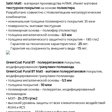
Satin Matt
- материал производства НЛМК. Имеет матовое
текстурное покрытие
на основе
полиэстера
.
Разработано совместно с Новолипецким металлургическим
комбинатом.
• номинальная толщина полимерного покрытия: 35 мкм
• поверхность: матовая текстурная
• полимерная основа – полиэфир (полиэстер)
• толщина металлической основы -
0,5 мм
• толщина металлического защитного покрытия – 180 г/м2
Гарантия на технические характеристики -
25
лет.
Гарантия на сохранность внешнего вида -
15
лет.
GreenCoat Pural BT
-
полиуретановое
покрытие,
модифицированное
гранулами полиамида
.
GreenCoat Pural BT Matt
-
матовое полиуретановое
покрытие,
модифицированное гранулами полиамида.
• толщина металлической основы -
0,5 мм
• толщина покрытия -
50 мкм
• полимерная основа – полиуретан, модифицированный
полиамидом
• МЗП -
Zn 275 гр\м2
• высокий уровень защиты от всех климатических воздействий
- RUV4 и RC5
• производитель – SSAB (завод в Финляндия)