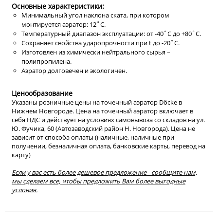
Основные характеристики:
Минимальный угол наклона ската, при котором
монтируется аэратор: 12˚С.
Температурный диапазон эксплуатации: от -40˚С до +80˚С.
Сохраняет свойства ударопрочности при t до -20˚C.
Изготовлен из химически нейтрального сырья –
полипропилена.
Аэратор долговечен и экологичен.
Ценообразование
Указаны розничные цены на точечный аэратор Döcke в
Нижнем Новгороде. Цена на точечный аэратор включает в
себя НДС и действует на условиях самовывоза со складов на ул.
Ю. Фучика, 60 (Автозаводский район Н. Новгорода). Цена не
зависит от способа оплаты (наличные, наличные при
получении, безналичная оплата, банковские карты, перевод на
карту)
Если у вас есть более дешевое предложение - сообщите нам,
мы сделаем все, чтобы предложить Вам более выгодные
условия.