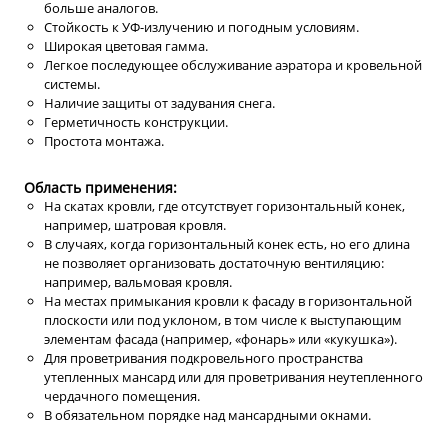
больше аналогов.
Стойкость к УФ-излучению и погодным условиям.
Широкая цветовая гамма.
Легкое последующее обслуживание аэратора и кровельной
системы.
Наличие защиты от задувания снега.
Герметичность конструкции.
Простота монтажа.
Область применения:
На скатах кровли, где отсутствует горизонтальный конек,
например, шатровая кровля.
В случаях, когда горизонтальный конек есть, но его длина
не позволяет организовать достаточную вентиляцию:
например, вальмовая кровля.
На местах примыкания кровли к фасаду в горизонтальной
плоскости или под уклоном, в том числе к выступающим
элементам фасада (например, «фонарь» или «кукушка»).
Для проветривания подкровельного пространства
утепленных мансард или для проветривания неутепленного
чердачного помещения.
В обязательном порядке над мансардными окнами.