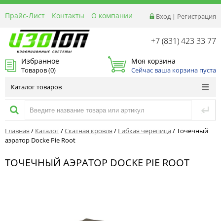
Прайс-Лист
Контакты
О компании
Вход
|
Регистрация
Реквизиты
Доставка
+7 (831) 423 33 77
Акции и Распродажи
Избранное
Моя корзина
Оптовым покупателям
Товаров (
0
)
Сейчас ваша корзина пуста
Расчет материалов
Каталог товаров
Главная
/
Каталог
/
Скатная кровля
/
Гибкая черепица
/
Точечный
аэратор Docke Pie Root
ТОЧЕЧНЫЙ АЭРАТОР DOCKE PIE ROOT