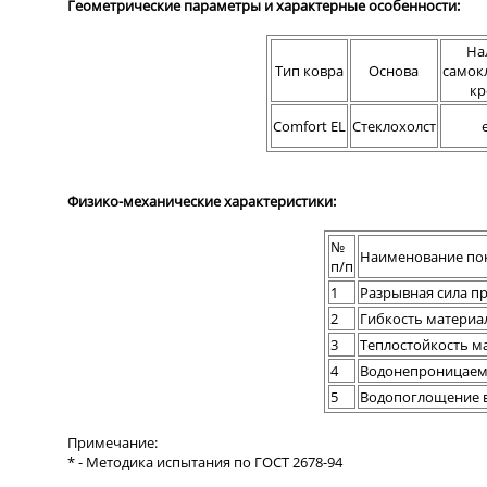
Геометрические параметры и характерные особенности:
На
Тип ковра
Основа
самок
кр
Comfort EL
Стеклохолст
Физико-механические характеристики:
№
Наименование пок
п/п
1
Разрывная сила п
2
Гибкость материал
3
Теплостойкость ма
4
Водонепроницаемос
5
Водопоглощение в 
Примечание:
* - Методика испытания по ГОСТ 2678-94