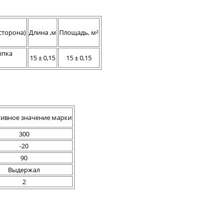
сторона)
Длина ,м
Площадь, м²
ыпка
15 ± 0,15
15 ± 0,15
ивное значение марки
300
-20
90
Выдержал
2