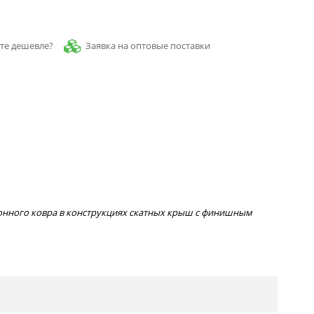
Заявка на оптовые поставки
те дешевле?
онного ковра в конструкциях скатных крыш с финишным