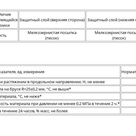
личие
леящейся
Защитный слой (верхняя сторона)
Защитный слой (нижняя 
омки
Мелкозернистая посыпка
Мелкозернистая пос
есть
(песок)
(песок)
азателя, ед. измерения
Нормат
ри растяжении в продольном направлении, Н, не менее
а на брусе R=25±0,2 мм, °С, не выше*
териала, °С, не ниже*
ть материала при давлении не менее 0,2 МПа в течение 2 ч.*
течение 24 часов, % масс, не более