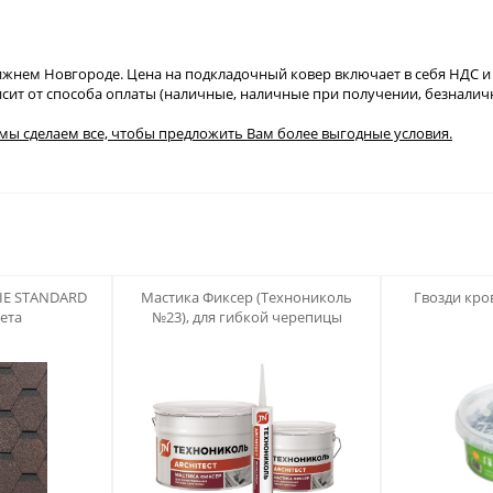
нем Новгороде. Цена на подкладочный ковер включает в себя НДС и де
исит от способа оплаты (наличные, наличные при получении, безналичн
 мы сделаем все, чтобы предложить Вам более выгодные условия.
123
123
IE STANDARD
Мастика Фиксер (Технониколь
Гвозди кр
вета
№23), для гибкой черепицы