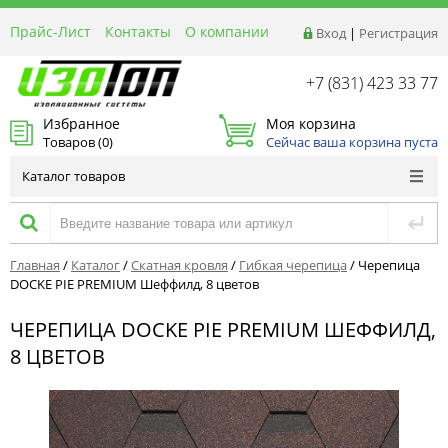
Прайс-Лист
Контакты
О компании
Вход
|
Регистрация
Реквизиты
Доставка
+7 (831) 423 33 77
Акции и Распродажи
Избранное
Моя корзина
Оптовым покупателям
Товаров (
0
)
Сейчас ваша корзина пуста
Расчет материалов
Каталог товаров
Главная
/
Каталог
/
Скатная кровля
/
Гибкая черепица
/
Черепица
DOCKE PIE PREMIUM Шеффилд, 8 цветов
ЧЕРЕПИЦА DOCKE PIE PREMIUM ШЕФФИЛД,
8 ЦВЕТОВ