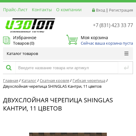
Прайс-Лист
Контакты
О компании
Вход
|
Регистрация
Реквизиты
Доставка
+7 (831) 423 33 77
Акции и Распродажи
Избранное
Моя корзина
Оптовым покупателям
Товаров (
0
)
Сейчас ваша корзина пуста
Расчет материалов
Каталог товаров
Главная
/
Каталог
/
Скатная кровля
/
Гибкая черепица
/
Двухслойная черепица SHINGLAS Кантри, 11 цветов
ДВУХСЛОЙНАЯ ЧЕРЕПИЦА SHINGLAS
КАНТРИ, 11 ЦВЕТОВ