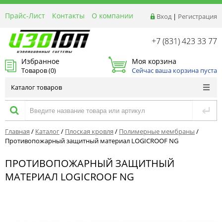
Прайс-Лист
Контакты
О компании
Вход
|
Регистрация
Реквизиты
Доставка
+7 (831) 423 33 77
Акции и Распродажи
Избранное
Моя корзина
Оптовым покупателям
Товаров (
0
)
Сейчас ваша корзина пуста
Расчет материалов
Каталог товаров
Главная
/
Каталог
/
Плоская кровля
/
Полимерные мембраны
/
Противопожарный защитный материал LOGICROOF NG
ПРОТИВОПОЖАРНЫЙ ЗАЩИТНЫЙ
МАТЕРИАЛ LOGICROOF NG