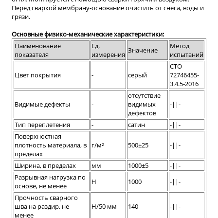
Перед сваркой мембрану-основание очистить от снега, воды и
грязи.
Основные физико-механические характеристики:
Наименование
Ед.
Метод
Значение
показателя
измерения
испытаний
СТО
Цвет покрытия
-
серый
72746455-
3.4.5-2016
отсутствие
Видимые дефекты
-
видимых
-||-
дефектов
Тип переплетения
-
сатин
-||-
Поверхностная
плотность материала, в
г/м²
500±25
-||-
пределах
Ширина, в пределах
мм
1000±5
-||-
Разрывная нагрузка по
Н
1000
-||-
основе, не менее
Прочность сварного
шва на раздир, не
Н/50 мм
140
-||-
менее