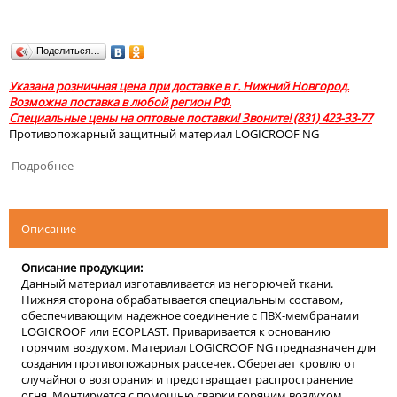
Поделиться…
Указана розничная цена при доставке в г. Нижний Новгород.
Возможна поставка в любой регион РФ.
Специальные цены на оптовые поставки! Звоните! (831) 423-33-77
Противопожарный защитный материал LOGICROOF NG
Подробнее
Описание
Описание продукции:
Данный материал изготавливается из негорючей ткани.
Нижняя сторона обрабатывается специальным составом,
обеспечивающим надежное соединение с ПВХ-мембранами
LOGICROOF или ECOPLAST. Приваривается к основанию
горячим воздухом. Материал LOGICROOF NG предназначен для
создания противопожарных рассечек. Оберегает кровлю от
случайного возгорания и предотвращает распространение
огня. Монтируется с помощью сварки горячим воздухом.