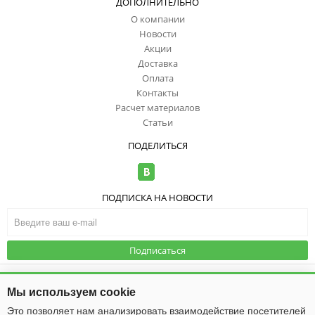
ДОПОЛНИТЕЛЬНО
О компании
Новости
Акции
Доставка
Оплата
Контакты
Расчет материалов
Статьи
ПОДЕЛИТЬСЯ
ПОДПИСКА НА НОВОСТИ
Подписаться
© ООО "ИзоТоп", 2006-2026. Все права
защищены. Информация сайта
Публичная оферта
|
Политика
Мы используем cookie
защищена законом об авторских
конфиденциальности
правах.
Это позволяет нам анализировать взаимодействие посетителей