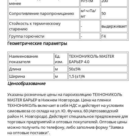
Н/5 см
200
менее
м²·ч·Па/
Сопротивление паропроницанию
50
мг
Стойкость к термическому
-
выдерживает
старению
Группа горючести
-
Г4
Геометрические параметры
Наименование
Ед.
ТЕХНОНИКОЛЬ MASTER
показателя
изм.
БАРЬЕР 4.0
Длина
м
50±5%
Ширина
м
1,5 (±1)%
Ценообразование
Указаны розничные цены на пароизоляцию ТЕХНОНИКОЛЬ
MASTER БАРЬЕР в Нижнем Новгороде. Цена на пленки
ТЕХНОНИКОЛЬ включает в себя НДС и действует на условиях
самовывоза со склада на ул. Ю. Фучика, 60 (Автозаводский
район Н. Новгорода). Действует специальное предложение для
торговых предприятий и оптовых покупателей. Оптовые цены
можно получить по телефону, либо заполнив форму "Заявка
на оптовые поставки".