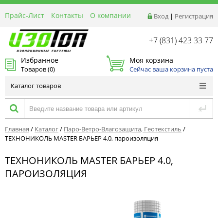
Прайс-Лист
Контакты
О компании
Вход
|
Регистрация
Реквизиты
Доставка
+7 (831) 423 33 77
Акции и Распродажи
Избранное
Моя корзина
Оптовым покупателям
Товаров (
0
)
Сейчас ваша корзина пуста
Расчет материалов
Каталог товаров
Главная
/
Каталог
/
Паро-Ветро-Влагозащита, Геотекстиль
/
ТЕХНОНИКОЛЬ MASTER БАРЬЕР 4.0, пароизоляция
ТЕХНОНИКОЛЬ MASTER БАРЬЕР 4.0,
ПАРОИЗОЛЯЦИЯ