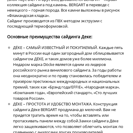
коллекция сайдинга под камень. BERGART в переводе с
немецкого – горная порода. Все камни выложены в рисунок
«Фламандская кладка».
Сайдинг производится из ПВХ методом экструзии с
последующей термоформовкой.
Основные преимущества сайдинга Деке:
ДЁКЕ – САМЫЙ ИЗВЕСТНЫЙ И ПОКУПАЕМЫЙ. Каждые пять
минут в России ещё один загородный дом облицовывается
сайдингом ДЁКЕ, и таких домов уже более миллиона.
Недаром марка Döcke является одним из лидеров
российского рынка винилового сайдинга. За годы работы
она неоднократно и по праву становилась победителем и
призёром престижных международных и национальных
премий, таких как «Брэнд года/EFFIE», «Народная марка»,
«Компания года», «Европейский стандарт», «Сто лучших
товаров России».
ДЁКЕ – ПРОСТОТА И УДОБСТВО МОНТАЖА. Конструкция
сайдинга Дёке BERGART продумана до мелочей. Вам не
придется тратить время на то, чтобы вставлять или
протаскивать панели между собой.Замки сайдинга Дёке
легко защелкиваются, что позволяет облегчить монтаж по
сравнению с аналогами других производителей.