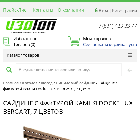
Прайс-Лист
Контакты
О компании
Вход
|
Регистрация
Реквизиты
Доставка
+7 (831) 423 33 77
Акции и Распродажи
Избранное
Моя корзина
Оптовым покупателям
Товаров (
0
)
Сейчас ваша корзина пуста
Расчет материалов
Каталог товаров
Главная
/
Каталог
/
Фасад
/
Виниловый сайдинг
/
Сайдинг с
фактурой камня Docke LUX BERGART, 7 цветов
САЙДИНГ С ФАКТУРОЙ КАМНЯ DOCKE LUX
BERGART, 7 ЦВЕТОВ