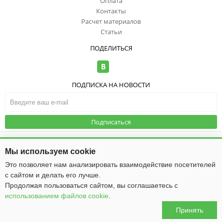
Оплата
Контакты
Расчет материалов
Статьи
ПОДЕЛИТЬСЯ
ПОДПИСКА НА НОВОСТИ
Подписаться
© ООО "ИзоТоп", 2006-2026. Все права
защищены. Информация сайта
Публичная оферта
|
Политика
Мы используем cookie
защищена законом об авторских
конфиденциальности
правах.
Это позволяет нам анализировать взаимодействие посетителей
с сайтом и делать его лучше.
Общество с ограниченной ответственностью «ИзоТоп»
ИНН 5256084834
Продолжая пользоваться сайтом, вы соглашаетесь с
ОГРН 1085256009475
использованием файлов cookie
.
Юридический адрес: 603016, г. Нижний Новгород, ул. Ю. Фучика, д. 50
Принять
0
0
0
0