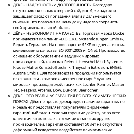
ДЁКЕ – НАДЕЖНОСТЬ И ДОЛГОВЕЧНОСТЬ. Благодаря
отсутствию сквозных отверстий сайдинг Дёке надежно
защищает фасад от попадания влаги и дальнейшего
гниения. Это позволит вашему дому надолго сохранить
свой привлекательный облик.
ДЁКЕ – НЕ ЭКОНОМИТ НА КАЧЕСТВЕ. Торговая марка Döcke
принадлежит компании «D.Ӧ.C.K.E. Systemlӧsungen GmbH»,
Берлин, Германия. На производстве ДЁКЕ внедрена система
менеджмента качества ISO 9001:2008 и IQNet. Производство
оснащено оборудованием ведущих мировых
производителей, таких как Reimelt Henschel MischSysteme,
Krauss-Maffei Kunststofftechnik, Theysohn Extrusion, ENGEL
Austria GmbH. Для производства продукции используется
исключительно высококачественное сырьё лучших
мировых производителей, таких как Lechler, Renner, Master
Tec, Reagens, Arcema, Dow, DuPont, Baerlocher.
ДЁКЕ – ЭТО РЕАЛЬНАЯ ГАРАНТИЯ ВО ВСЕХ КЛИМАТИЧЕСКИХ
ПОЯСАХ. Дёке не просто декларирует наличие гарантии, но
и реально предоставляет покупателям фирменный
гарантийный талон. Условия гарантии действуют во всех
климатических поясах, в отличие от многих других
производителей. Гарантия составляет 50 лет на отсутствие
деформаций вследствие воздействия климатических