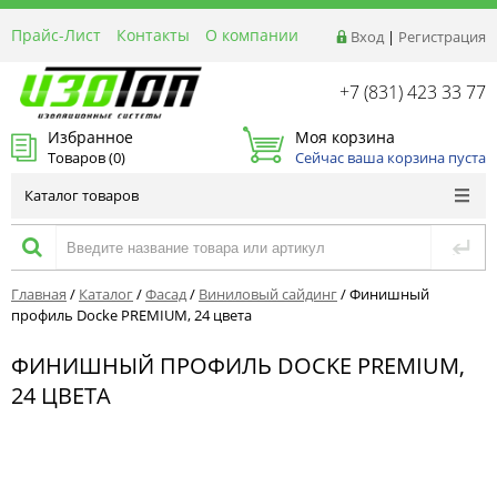
Прайс-Лист
Контакты
О компании
Вход
|
Регистрация
Реквизиты
Доставка
+7 (831) 423 33 77
Акции и Распродажи
Избранное
Моя корзина
Оптовым покупателям
Товаров (
0
)
Сейчас ваша корзина пуста
Расчет материалов
Каталог товаров
Главная
/
Каталог
/
Фасад
/
Виниловый сайдинг
/
Финишный
профиль Docke PREMIUM, 24 цвета
ФИНИШНЫЙ ПРОФИЛЬ DOCKE PREMIUM,
24 ЦВЕТА