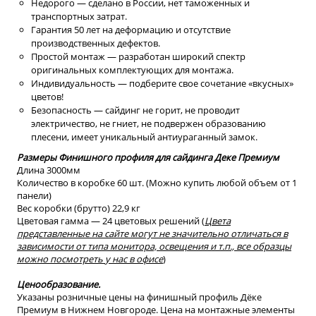
Недорого — сделано в России, нет таможенных и
транспортных затрат.
Гарантия 50 лет на деформацию и отсутствие
производственных дефектов.
Простой монтаж — разработан широкий спектр
оригинальных комплектующих для монтажа.
Индивидуальность — подберите свое сочетание «вкусных»
цветов!
Безопасность — сайдинг не горит, не проводит
электричество, не гниет, не подвержен образованию
плесени, имеет уникальный антиураганный замок.
Размеры Финишного профиля для сайдинга Деке Премиум
Длина 3000мм
Количество в коробке 60 шт. (Можно купить любой объем от 1
панели)
Вес коробки (брутто) 22,9 кг
Цветовая гамма — 24 цветовых решений (
Цвета
представленные на сайте могут не значительно отличаться
в
зависимости от типа монитора, освещения и т.п., все образцы
можно посмотреть
у нас в офисе
)
Ценообразование.
Указаны розничные цены на финишный профиль Дёке
Премиум в Нижнем Новгороде. Цена на монтажные элементы