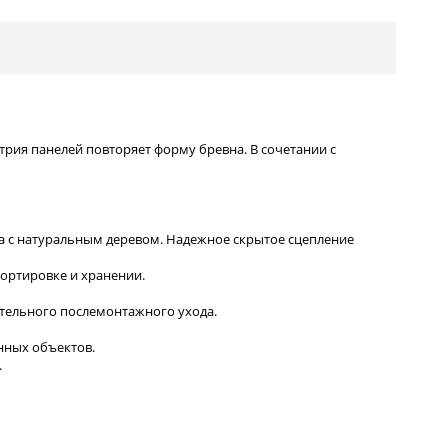
трия панелей повторяет форму бревна. В сочетании с
тва с натуральным деревом. Надежное скрытое сцепление
портировке и хранении.
нительного послемонтажного ухода.
енных объектов.
.