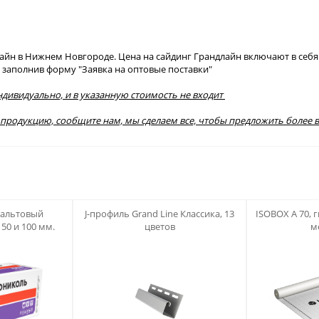
йн в Нижнем Новгороде. Цена на сайдинг Грандлайн включают в себя 
заполнив форму "Заявка на оптовые поставки"
ндивидуально, и в указанную стоимость не входит
 продукцию, сообщите нам, мы сделаем все, чтобы предложить более 
123
123
альтовый
J-профиль Grand Line Классика, 13
ISOBOX А 70, 
50 и 100 мм.
цветов
м