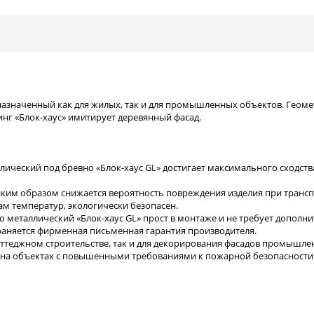
назначенный как для жилых, так и для промышленных объектов. Геоме
нг «Блок-хаус» имитирует деревянный фасад.
аллический под бревно «Блок-хаус GL» достигает максимального сходс
 Таким образом снижается вероятность повреждения изделия при транс
дам температур, экологически безопасен.
но металлический «Блок-хаус GL» прост в монтаже и не требует допол
траняется фирменная письменная гарантия производителя.
 коттеджном строительстве, так и для декорирования фасадов промышл
я на объектах с повышенными требованиями к пожарной безопасности