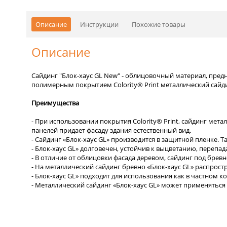
Описание
Инструкции
Похожие товары
Описание
Сайдинг "Блок-хаус GL New" - облицовочный материал, пред
полимерным покрытием Colority® Print металлический сайди
Преимущества
- При использовании покрытия Colority® Print, сайдинг мет
панелей придает фасаду здания естественный вид.
- Сайдинг «Блок-хаус GL» производится в защитной пленке.
- Блок-хаус GL» долговечен, устойчив к выцветанию, перепа
- В отличие от облицовки фасада деревом, сайдинг под брев
- На металлический сайдинг бревно «Блок-хаус GL» распрос
- Блок-хаус GL» подходит для использования как в частном
- Металлический сайдинг «Блок-хаус GL» может применятьс