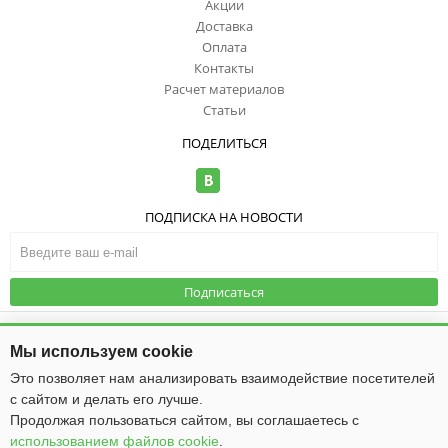
Акции
Доставка
Оплата
Контакты
Расчет материалов
Статьи
ПОДЕЛИТЬСЯ
ПОДПИСКА НА НОВОСТИ
Подписаться
© ООО "ИзоТоп", 2006-2026. Все права
защищены. Информация сайта
Публичная оферта
|
Политика
Мы используем cookie
защищена законом об авторских
конфиденциальности
правах.
Это позволяет нам анализировать взаимодействие посетителей
с сайтом и делать его лучше.
Общество с ограниченной ответственностью «ИзоТоп»
ИНН 5256084834
Продолжая пользоваться сайтом, вы соглашаетесь с
ОГРН 1085256009475
использованием файлов cookie
.
Юридический адрес: 603016, г. Нижний Новгород, ул. Ю. Фучика, д. 50