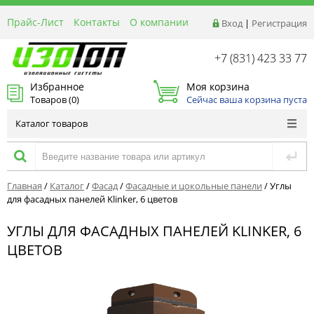
Прайс-Лист
Контакты
О компании
Вход
|
Регистрация
Реквизиты
Доставка
+7 (831) 423 33 77
Акции и Распродажи
Избранное
Моя корзина
Оптовым покупателям
Товаров (
0
)
Сейчас ваша корзина пуста
Расчет материалов
Каталог товаров
Главная
/
Каталог
/
Фасад
/
Фасадные и цокольные панели
/
Углы
для фасадных панелей Klinker, 6 цветов
УГЛЫ ДЛЯ ФАСАДНЫХ ПАНЕЛЕЙ KLINKER, 6
ЦВЕТОВ