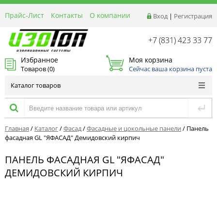
Прайс-Лист
Контакты
О компании
Вход
|
Регистрация
Реквизиты
Доставка
+7 (831) 423 33 77
Акции и Распродажи
Избранное
Моя корзина
Оптовым покупателям
Товаров (
0
)
Сейчас ваша корзина пуста
Расчет материалов
Каталог товаров
Главная
/
Каталог
/
Фасад
/
Фасадные и цокольные панели
/
Панель
фасадная GL "ЯФАСАД" Демидовский кирпич
ПАНЕЛЬ ФАСАДНАЯ GL "ЯФАСАД"
ДЕМИДОВСКИЙ КИРПИЧ