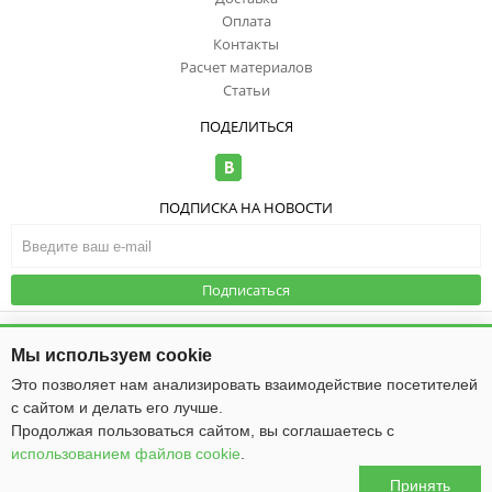
Оплата
Контакты
Расчет материалов
Статьи
ПОДЕЛИТЬСЯ
ПОДПИСКА НА НОВОСТИ
Подписаться
© ООО "ИзоТоп", 2006-2026. Все права
защищены. Информация сайта
Публичная оферта
|
Политика
Мы используем cookie
защищена законом об авторских
конфиденциальности
правах.
Это позволяет нам анализировать взаимодействие посетителей
с сайтом и делать его лучше.
Общество с ограниченной ответственностью «ИзоТоп»
ИНН 5256084834
Продолжая пользоваться сайтом, вы соглашаетесь с
ОГРН 1085256009475
использованием файлов cookie
.
Юридический адрес: 603016, г. Нижний Новгород, ул. Ю. Фучика, д. 50
Принять