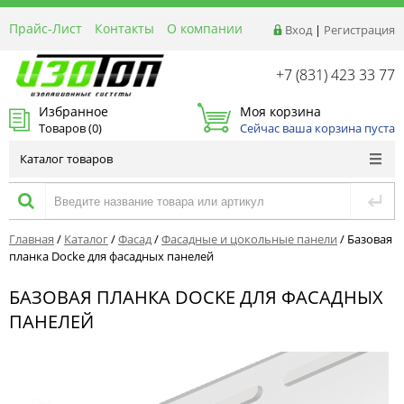
Прайс-Лист
Контакты
О компании
Вход
|
Регистрация
Реквизиты
Доставка
+7 (831) 423 33 77
Акции и Распродажи
Избранное
Моя корзина
Оптовым покупателям
Товаров (
0
)
Сейчас ваша корзина пуста
Расчет материалов
Каталог товаров
Главная
/
Каталог
/
Фасад
/
Фасадные и цокольные панели
/
Базовая
планка Docke для фасадных панелей
БАЗОВАЯ ПЛАНКА DOCKE ДЛЯ ФАСАДНЫХ
ПАНЕЛЕЙ