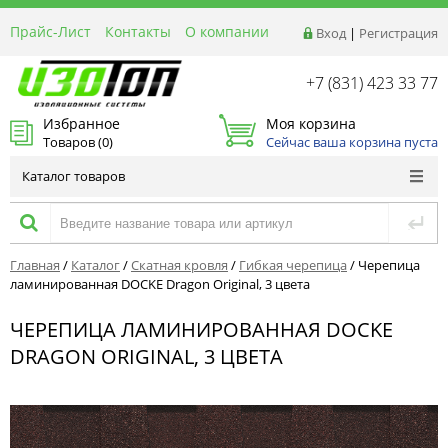
Прайс-Лист
Контакты
О компании
Вход
|
Регистрация
Реквизиты
Доставка
+7 (831) 423 33 77
Акции и Распродажи
Избранное
Моя корзина
Оптовым покупателям
Товаров (
0
)
Сейчас ваша корзина пуста
Расчет материалов
Каталог товаров
Главная
/
Каталог
/
Скатная кровля
/
Гибкая черепица
/
Черепица
ламинированная DOCKE Dragon Original, 3 цвета
ЧЕРЕПИЦА ЛАМИНИРОВАННАЯ DOCKE
DRAGON ORIGINAL, 3 ЦВЕТА